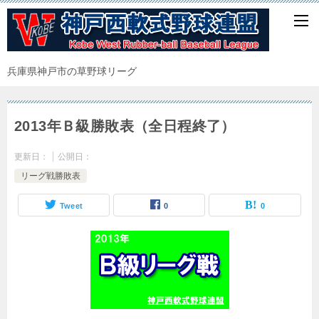
兵庫県神戸市の草野球リーグ
2013年Ｂ級勝敗表（全日程終了）
更新日：
公開日：
リーグ戦勝敗表
Tweet
0
0