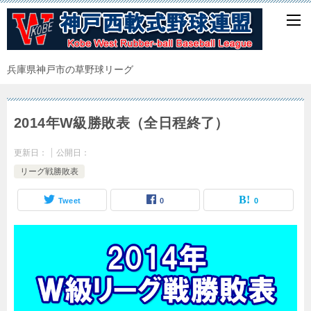
兵庫県神戸市の草野球リーグ
2014年W級勝敗表（全日程終了）
更新日：
公開日：
リーグ戦勝敗表
Tweet
0
0