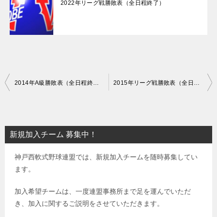
2022年リーグ戦勝敗表（全日程終了）
投
2014年A級勝敗表（全日程終了）
2015年リーグ戦勝敗表（全日程終了）
稿
ナ
ビ
新規加入チーム 募集中！
ゲ
神戸西軟式野球連盟では、新規加入チームを随時募集してい
ー
ます。
シ
ョ
加入希望チームは、一度連盟事務所まで足を運んでいただ
き、加入に関するご説明をさせていただきます。
ン