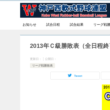
お知らせ
試合日程
試合結果
リーグ戦
2013年Ｃ級勝敗表（全日程
更新日：
公開日：
リーグ戦勝敗表
Tweet