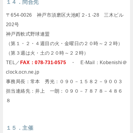
１４．問合先
〒654-0026 神戸市須磨区大池町２-１-28 三木ビル
202号
神戸西軟式野球連盟
（第１・２・４週目の火・金曜日の２０時～２２時）
（第３週は火・土の２０時～２２時）
TEL／
FAX：078-731-0575
・ E-Mail：Kobenishi＠
clock.ocn.ne.jp
事務局長：常本 秀光：０９０－１５８２－９００３
担当連絡先：井上 一朗：０９０－７８７８－４８６
８
１５．主催