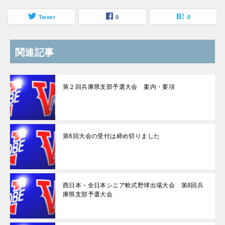
Tweet
0
0
関連記事
第２回兵庫県支部予選大会 案内・要項
第6回大会の受付は締め切りました
西日本・全日本シニア軟式野球出場大会 第8回兵
庫県支部予選大会