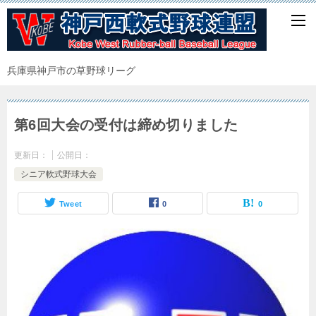
兵庫県神戸市の草野球リーグ
第6回大会の受付は締め切りました
更新日：
公開日：
シニア軟式野球大会
Tweet
0
0