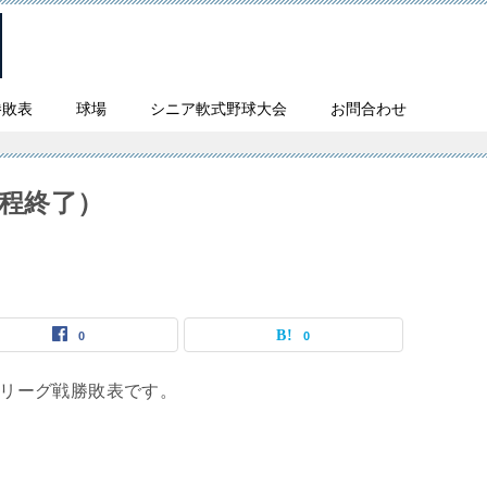
勝敗表
球場
シニア軟式野球大会
お問合わせ
日程終了）
0
0
リーグ戦勝敗表です。