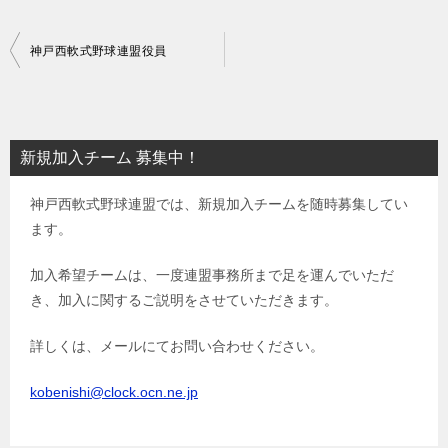
投
神戸西軟式野球連盟役員
稿
ナ
ビ
新規加入チーム 募集中！
ゲ
神戸西軟式野球連盟では、新規加入チームを随時募集してい
ー
ます。
シ
ョ
加入希望チームは、一度連盟事務所まで足を運んでいただ
き、加入に関するご説明をさせていただきます。
ン
詳しくは、メールにてお問い合わせください。
kobenishi@clock.ocn.ne.jp