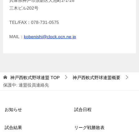
兵庫県神戸市須磨区大池町2-1-28
三木ビル202号
TEL/FAX：078-731-0575
MAIL：
kobenishi@clock.ocn.ne.jp
神戸西軟式野球連盟
TOP
神戸西軟式野球連盟概要
保護中: 連盟役員連絡先
お知らせ
試合日程
試合結果
リーグ戦勝敗表