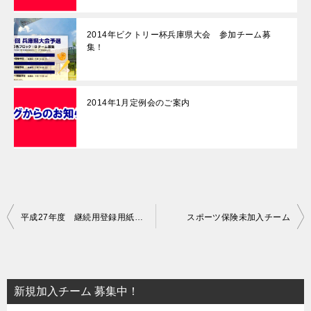
2014年ビクトリー杯兵庫県大会 参加チーム募
集！
2014年1月定例会のご案内
投
平成27年度 継続用登録用紙、各種免除申請書提出のお願い
スポーツ保険未加入チーム
稿
ナ
ビ
新規加入チーム 募集中！
ゲ