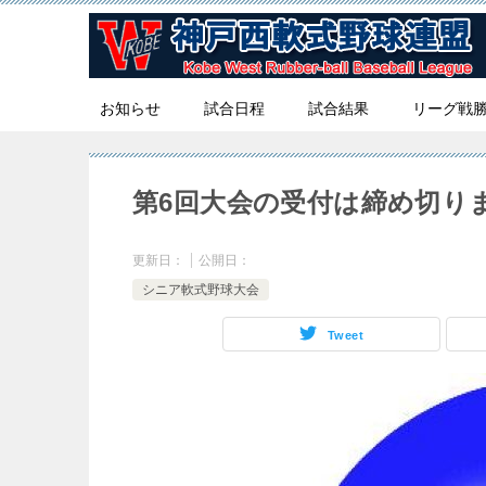
お知らせ
試合日程
試合結果
リーグ戦
第6回大会の受付は締め切り
更新日：
公開日：
シニア軟式野球大会
Tweet