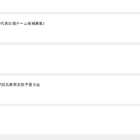
代表出場チーム候補募集)
7回兵庫県支部予選大会