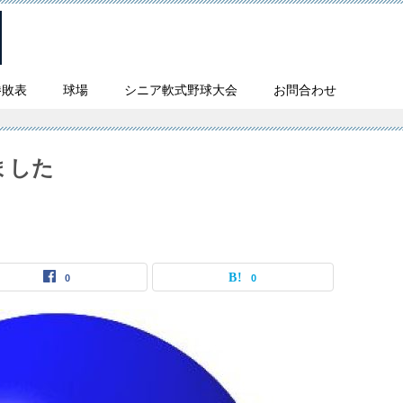
勝敗表
球場
シニア軟式野球大会
お問合わせ
ました
0
0