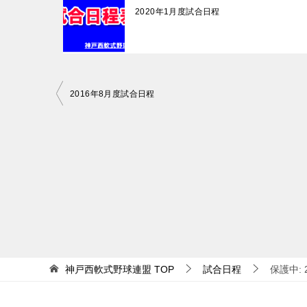
2020年1月度試合日程
投
2016年8月度試合日程
稿
ナ
ビ
ゲ
ー
シ
ョ
ン
神戸西軟式野球連盟
TOP
試合日程
保護中: